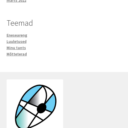
märts 2022
Teemad
Eneseareng
Luuletused
Minu tants
Mõtteterad