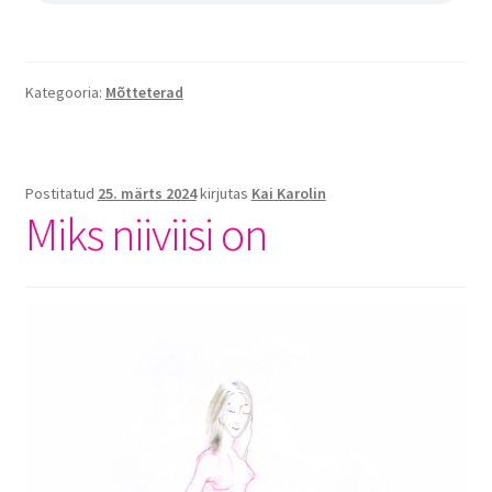
Minust
Portfoolio
Kategooria:
Mõtteterad
Privaatsuspoliitika
Test leht
Postitatud
25. märts 2024
kirjutas
Kai Karolin
Miks niiviisi on