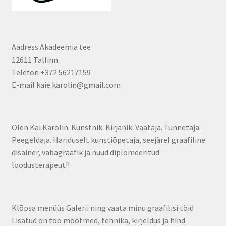
Aadress Akadeemia tee
12611 Tallinn
Telefon +372 56217159
E-mail kaie.karolin@gmail.com
Olen Kai Karolin. Kunstnik. Kirjanik. Vaataja. Tunnetaja.
Peegeldaja. Hariduselt kunstiõpetaja, seejärel graafiline
disainer, vabagraafik ja nüüd diplomeeritud
loodusterapeut!!
Klõpsa menüüs Galerii ning vaata minu graafilisi töid
Lisatud on töö mõõtmed, tehnika, kirjeldus ja hind