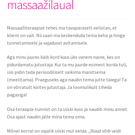
massaažilaual
Massaažiteraapiat tehes ma tavapäraselt eelistan, et
klient on vait. Nii saan ma keskenduda tema keha ja hinge
tunnetamisele ja vajadusel avitamisele.
Aga minu juures käib kord kuus üks vanem naine, kes on
pidurdamatu jutustaja. Kui ta mu juurde esimest korda tuli,
siis pidin teda perioodiliselt vaikima manitsema
(meelitama). Praeguseks aga naudin tema jutte täiega! Ta
on võrratult köitev jutustaja. Ja loomulikult tiheda
pagasiga!
Osa teraapia-tunnist on ta siiski kuss ja naudib minu annet.
Osa ajast naudin jälle mina tema oma.
Mõnel korral on vajalik siiski mul öelda: „Nüüd võib veidi