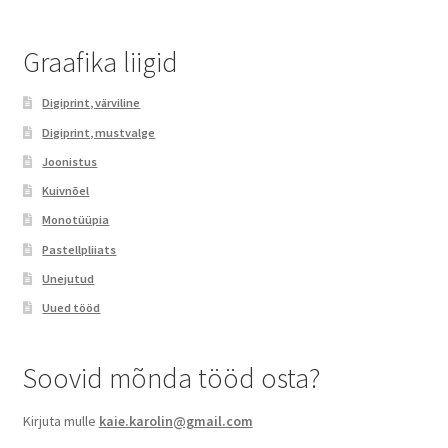
Graafika liigid
Digiprint, värviline​
Digiprint, mustvalge​
Joonistus
Kuivnõel
Monotüüpia​
Pastellpliiats
Unejutud​
Uued tööd​
Soovid mõnda tööd osta?
Kirjuta mulle
kaie.karolin@gmail.com