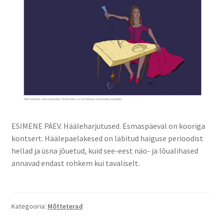
ESIMENE PÄEV. Hääleharjutused. Esmaspäeval on kooriga
kontsert. Häälepaelakesed on läbitud haiguse perioodist
hellad ja üsna jõuetud, kuid see-eest näo- ja lõualihased
annavad endast rohkem kui tavaliselt.
Kategooria:
Mõtteterad