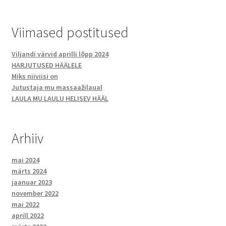
Viimased postitused
Viljandi värvid aprilli lõpp 2024
HARJUTUSED HÄÄLELE
Miks niiviisi on
Jutustaja mu massaažilaual
LAULA MU LAULU HELISEV HÄÄL
Arhiiv
mai 2024
märts 2024
jaanuar 2023
november 2022
mai 2022
aprill 2022