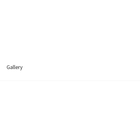
Gallery
About me
Portfoolio
Privaatsuspoliitika
Test leht