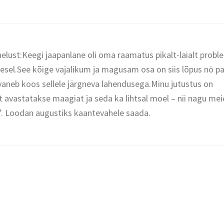
õnelust:Keegi jaapanlane oli oma raamatus pikalt-laialt prob
kesel.See kõige vajalikum ja magusam osa on siis lõpus nö p
aneb koos sellele järgneva lahendusega.Minu jutustus on
t avastatakse maagiat ja seda ka lihtsal moel – nii nagu mei
”. Loodan augustiks kaantevahele saada.