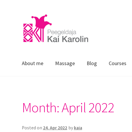
About me
Massage
Blog
Courses
Home
Blog
E-portfoolio
Gallery
Courses
Massage
Month:
April 2022
Posted on
24. Apr 2022
by
kaia