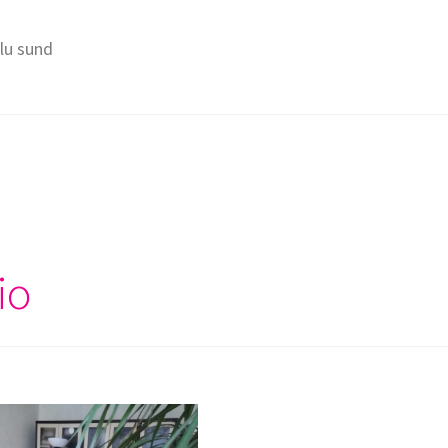
Elu sund
io