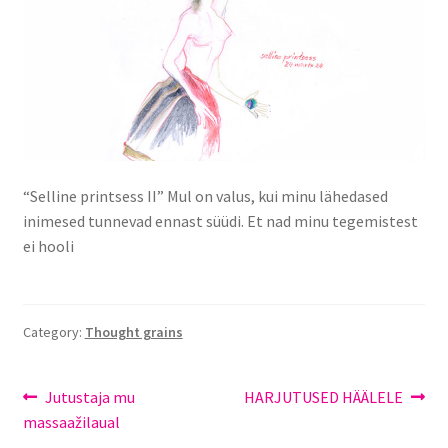
About me
Portfoolio
Privaatsuspoliitika
Test leht
“Selline printsess II” Mul on valus, kui minu lähedased
inimesed tunnevad ennast süüdi. Et nad minu tegemistest
ei hooli
Category:
Thought grains
Jutustaja mu
HARJUTUSED HÄÄLELE
massaažilaual