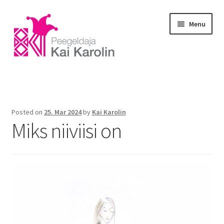
Menu
Home
Blog
Posted on
25. Mar 2024
by
Kai Karolin
Miks niiviisi on
E-portfoolio
Gallery
Courses
Massage