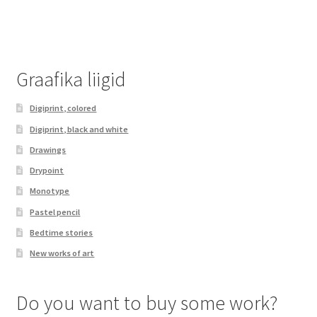
Graafika liigid
Digiprint, colored
Digiprint, black and white
Drawings
Drypoint
Monotype
Pastel pencil
Bedtime stories
New works of art
Do you want to buy some work?